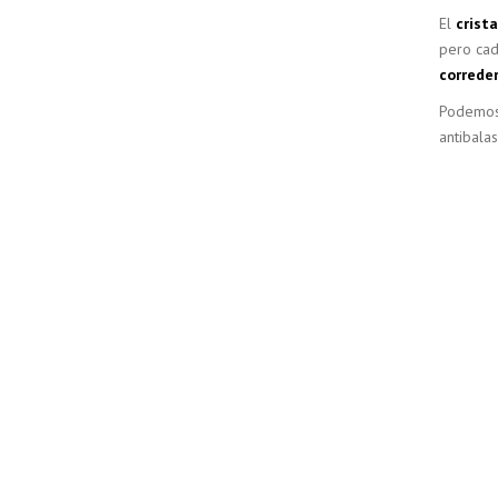
El
crista
pero cad
correde
Podemos i
antibalas,