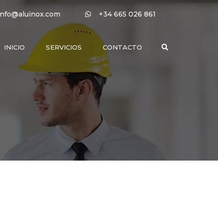
×
info@aluinox.com
+34 665 026 861
INICIO
SERVICIOS
CONTACTO
Buscar
ALUMINIO
CRISTALERÍA
PERSIANAS
PVC
MOSQUITERAS
a