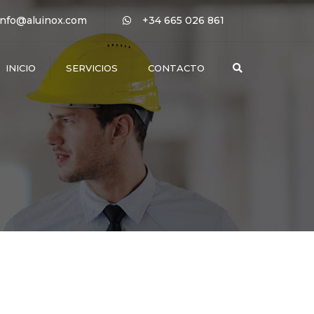
×
info@aluinox.com
+34 665 026 861
INICIO
SERVICIOS
CONTACTO
Buscar
ALUMINIO
CRISTALERÍA
PERSIANAS
PVC
MOSQUITERAS